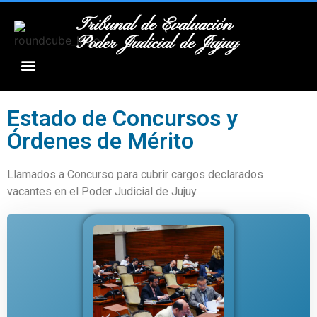
Tribunal de Evaluación
Poder Judicial de Jujuy
Estado de Concursos y
Órdenes de Mérito
Llamados a Concurso para cubrir cargos declarados
vacantes en el Poder Judicial de Jujuy