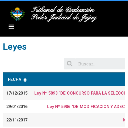
Tribunal de Evaluación
Poder Judicial de Jujuy
Leyes
FECHA
17/12/2015
Ley Nº 5893 “DE CONCURSO PARA LA SELECCIÓ
29/01/2016
Ley Nº 5906 “DE MODIFICACION Y ADEC
22/11/2017
MO