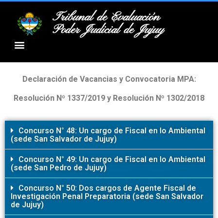
Tribunal de Evaluación
Poder Judicial de Jujuy
Declaración de Vacancias y Convocatoria MPA:
Resolución Nº 1337/2019 y Resolución Nº 1302/2018
Concurso N° 48: Un cargo de Fiscal en lo Ambiental
(sede San Salvador de Jujuy)
Concurso N° 49: Un cargo de Fiscal en lo Ambiental
(sede San Pedro de Jujuy)
Concurso N° 50: Dos cargos de Agente Fiscal de
Investigación Penal Preparatoria (sede San Salvador
de Jujuy)