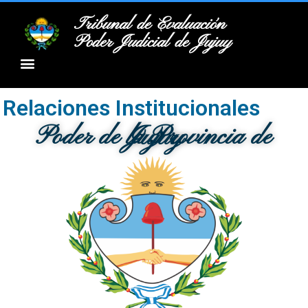
Tribunal de Evaluación
Poder Judicial de Jujuy
Relaciones Institucionales
Poder de la Provincia de Jujuy