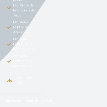
Poder
Legislativo de
la Provincia de
Jujuy
Ministerio
Público de la
Acusación
Ministerio
Público de la
Defensa Penal
Ministerio
Público de la
Defensa Civil
Mapa del
Sitio
INFORMACIÓN DE CONTACTO