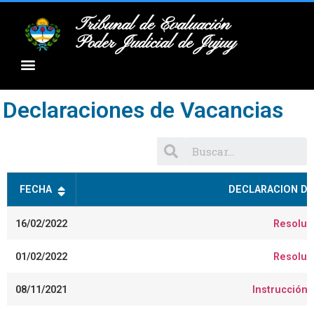
Tribunal de Evaluación
Poder Judicial de Jujuy
Declaraciones de Vacancias
FECHA
DECLARACION DE
16/02/2022
Resoluc
01/02/2022
Resoluc
08/11/2021
Instrucción