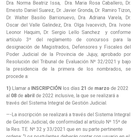
Dra. Norma Beatriz Issa, Dra. Maria Rosa Caballero, Dr.
Ernesto Daniel Suarez, Dr. Javier Gronda, Dr. Ramiro Tizon,
Dr. Walter Basilio Barrionuevo, Dra. Adriana Varela, Dr.
Oscar del Valle Galindez, Dra. Olga Ivacevich, Dra. Ivone
Leonor Haquim, Dr. Sergio Lello Sanchez y conforme
artículo 3º del reglamento de concursos para la
designación de Magistrados, Defensores y Fiscales del
Poder Judicial de la Provincia de Jujuy, aprobado por
Resolución del Tribunal de Evaluación Nº 32/2021 y bajo
la presidencia de la primera de los nombrados, se
procede a:
1)
Llamar a
INSCRIPCIÓN
los días
21
de
marzo
de 2022
al
08
de
abril
de 2022 inclusive, la que se realizará a
través del Sistema Integral de Gestión Judicial.
—-La inscripción se realizará a través del Sistema Integral
de Gestión Judicial, de conformidad al artículo Nº 15º de
la Res. T.E. Nº 32 y 33/2021 que en su parte pertinente
ordena: “Los postulantes deberán contar con usuario en el