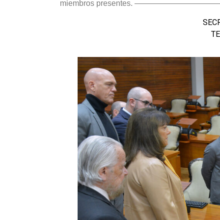
miembros presentes. —————————
SECR
TE