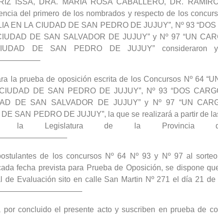
Z ISSA, DRA. MARÍA ROSA CABALLERO, DR. RAMIRO
ia del primero de los nombrados y respecto de los concur
A EN LA CIUDAD DE SAN PEDRO DE JUJUY”, Nº 93 “DO
CIUDAD DE SAN SALVADOR DE JUJUY” y Nº 97 “UN CA
DAD DE SAN PEDRO DE JUJUY” consideraron y re
—————–
4 para la prueba de oposición escrita de los Concursos Nº 64
 CIUDAD DE SAN PEDRO DE JUJUY”, Nº 93 “DOS CAR
DAD DE SAN SALVADOR DE JUJUY” y Nº 97 “UN CAR
AN PEDRO DE JUJUY”, la que se realizará a partir de las
la Legislatura de la Provincia d
—————————
 postulantes de los concursos Nº 64 Nº 93 y Nº 97 al sorteo
 cada fecha prevista para Prueba de Oposición, se dispone q
al de Evaluación sito en calle San Martin Nº 271 el día 21 de
————————————————
 por concluido el presente acto y suscriben en prueba de co