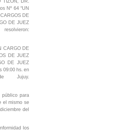
 TIZON, DR.
sos Nº 64 “UN
S CARGOS DE
RGO DE JUEZ
solvieron:
 “UN CARGO DE
GOS DE JUEZ
GO DE JUEZ
 09:00 hs. en
e Jujuy.
 público para
ue el mismo se
 diciembre del
nformidad los