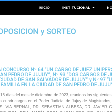
INICIO
INSTITUCIONAL
NO
OPOSICION y SORTEO
N CONCURSO Nº 64 “UN CARGO DE JUEZ UNIPE
SAN PEDRO DE JUJUY”, Nº 93 “DOS CARGOS DE 
CIUDAD DE SAN SALVADOR DE JUJUY” y Nº 97 
 FAMILIA EN LA CIUDAD DE SAN PEDRO DE JUJU
 15 días del mes de diciembre de 2023, reunidos los siguiente
a cubrir cargos en el Poder Judicial de Jujuy de Magistrados
A SILVIA BERNAL, DR. SEBASTIAN ALBESA, DR. JAVIER 