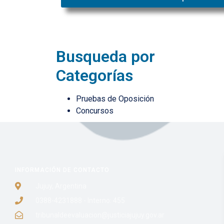
Busqueda por
Categorías
Pruebas de Oposición
Concursos
INFORMACIÓN DE CONTACTO
Jujuy, Argentina
0388-4231888 - Interno: 455
tribunaldeevaluacion@justiciajujuy.gov.ar