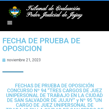
Tribunal de Evaluación
Poder Judicial de Jujuy
FECHA DE PRUEBA DE
OPOSICION
noviembre 21, 2023
FECHAS DE PRUEBA DE OPOSICIÓN
CONCURSO Nº 94 “TRES CARGOS DE JUEZ
UNIPERSONAL DE TRABAJO EN LA CIUDAD
DE SAN SALVADOR DE JUJUY” y Nº 95 “UN
CARGO DE JUEZ UNIPERSONAL DE