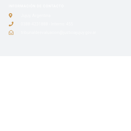
INFORMACIÓN DE CONTACTO
Jujuy, Argentina
0388-4231888 - Interno: 455
tribunaldeevaluacion@justiciajujuy.gov.ar