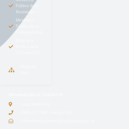
Público de la
Acusación
Ministerio
Público de la
Defensa Penal
Ministerio
Público de la
Defensa Civil
Mapa del
Sitio
INFORMACIÓN DE CONTACTO
Jujuy, Argentina
0388-4231888 - Interno: 455
tribunaldeevaluacion@justiciajujuy.gov.ar